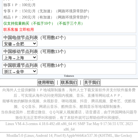
独享ＩＰ：100元/月
专享ＩＰ：150元/月（无加速）（网路环境异常防护）
精品ＩＰ：200元/月（有加速）（网路环境异常防护）
仅支持批量购买（不低于10个）（不低于三个月）
联系客服
立即租用
中国电信节点列表（可用数47个）
中国移动节点列表（可用数13个）
中国联通节点列表（可用数14个）
Unknown
|
|
使用帮助
联系我们
关于我们
向海外人士提供解除ＩＰ地域限制服务，海外人士下载安装软件并支付软件服务费
后，可实现从海外访问使用国内视频、音乐、直播等网站或ＡＰＰ。
能够有效的解除央视频、央视影音、咪咕视频、抖音、腾讯视频、爱奇艺、优酷视
频、ＱＱ音乐、网易云音乐、酷狗音乐、酷我音乐等地域限制服务。
当你身处国外，想通过微信、ＱＱ与家人视频通话，语音通话，由于跨国网络问题导
致你无法正常呼叫和接听，有了本软件就可以帮助你呼叫和接听。
Linux VM-4-3-centos 4.18.0-492.el8.x86_64 #1 SMP Tue May 9 17:56:55 UTC 2023
x86_64
Mozilla/5.0 (Linux; Android 14; Pixel 8) AppleWebKit/537.36 (KHTML, like Gecko)